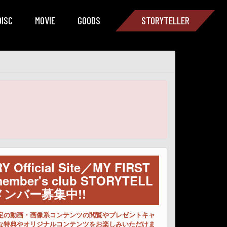
DISC
MOVIE
GOODS
STORYTELLER
 Official Site／MY FIRST
 member's club STORYTELL
メンバー募集中!!
定の動画・画像系コンテンツの閲覧やプレゼントキャ
な特典やオリジナルコンテンツをお楽しみいただけま