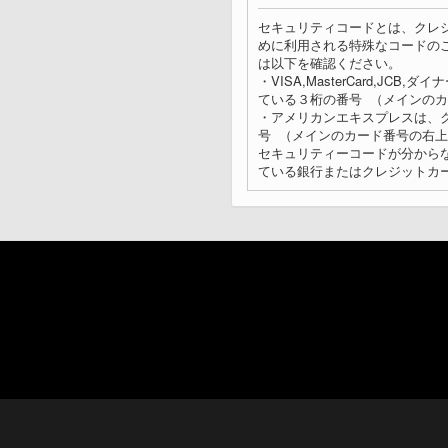
セキュリティコードとは、クレ
めに利用される特殊なコードの
は以下を確認ください。
・VISA,MasterCard,J
ている３桁の番号 （メインの
・アメリカンエキスプレスは、
号 （メインのカード番号の右
セキュリティーコードが分から
ている銀行またはクレジットカ