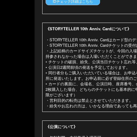
IDチェック詳細はこちら
《STORYTELLER 10th Anniv. Cardについて》
・STORYTELLER 10th Anniv. Cardは
・STORYTELLER 10th Anniv. Card
・上記絵柄のカードサイズチケットが、今回の入場
持参されなかった場合は入場いただくことができま
• チケットの破損、紛失、公演当日チケット忘れ
• 公演日2週間前頃の発送を予定しております。
• 同行者分もご購入いただいている場合は、お申
所に発送いたします。お申込前に必ず登録住所のご
• カードの裏面に、会場名、公演日時、座席番号
2枚購入した場合、どちらのチケットにも基本的に
限がございます）
・営利目的の転売は禁止とさせていただきます。
・紛失やお忘れの方は、いかなる理由であっても再
《公演について》