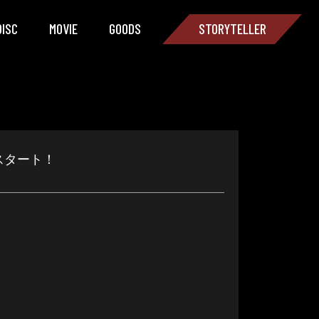
DISC
MOVIE
GOODS
STORYTELLER
付スタート！