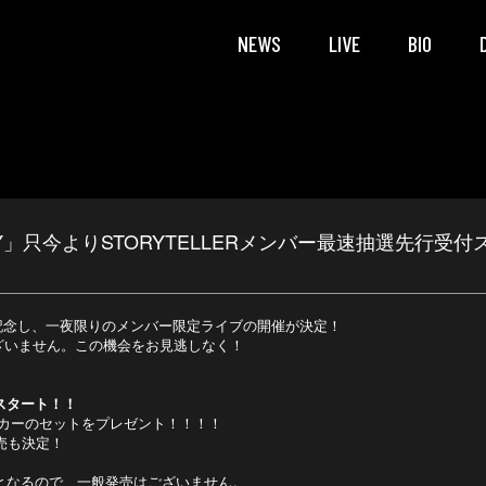
NEWS
LIVE
BIO
ERSARY」只今よりSTORYTELLERメンバー最速抽選先⾏受
ER」10周年を記念し、一夜限りのメンバー限定ライブの開催が決定！
定はございません。この機会をお見逃しなく！
付スタート！！
カーのセットをプレゼント！！！！
の発売も決定！
公演となるので、一般発売はございません。