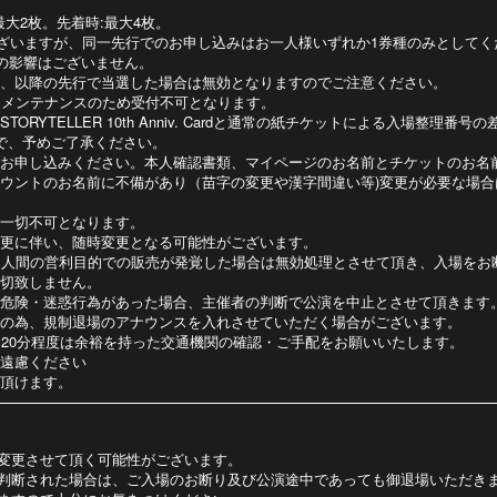
最大2枚。先着時:最大4枚。
2種類ございますが、同一先行でのお申し込みはお一人様いずれか1券種のみとして
の影響はございません。
、以降の先行で当選した場合は無効となりますのでご注意ください。
、システムメンテナンスのため受付不可となります。
LLER 10th Anniv. Cardと通常の紙チケットによる入場整理番号の差はございま
で、予めご了承ください。
お申し込みください。本人確認書類、マイページのお名前とチケットのお名
ウントのお名前に不備があり（苗字の変更や漢字間違い等)変更が必要な場合
一切不可となります。
更に伴い、随時変更となる可能性がございます。
個人間の営利目的での販売が発覚した場合は無効処理とさせて頂き、⼊場をお
切致しません。
危険・迷惑行為があった場合、主催者の判断で公演を中止とさせて頂きます
の為、規制退場のアナウンスを入れさせていただく場合がございます。
～20分程度は余裕を持った交通機関の確認・ご手配をお願いいたします。
遠慮ください
頂けます。
変更させて頂く可能性がございます。
判断された場合は、ご入場のお断り及び公演途中であっても御退場いただき