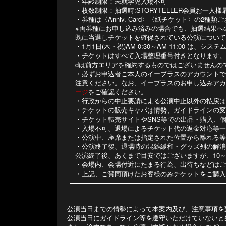
・年齢制限：未就学児⼊場不可
・枚数制限：抽選時:STORYTELLER会員お一人様
・券種は〈Anniv. Card〉〈紙チケット〉の
※両券種にお申し込み済みの場合でも、抽選結果へ
既に当選しチケットを確保されている公演について
・1月1日(木・祝)AM 0:30～AM 11:00 は
・チケットはすべて入場整理番号付きとなります。STORYTE
dは前方エリアを確約するものではございませんの
・必ずお申込者ご本人のイープラスのアカウントで
注意ください。なお、イープラスのお申し込みアカ
ージ
をご確認ください。
・行政からの中止要請による公演中止以外の払戻は
・チケットの販売キャパは情勢、ガイドラインの変
・チケット転売サイトやSNS等での出品・購⼊、
・入場不可、退場によるチケット代の返金対応等一
・公演中、座席または指定された位置から離れる等
・公演終了後、退場時の混雑緩和・グッズ列の解消
公演終了後、あくまで目安ではございますが、10
・会場内、会場付近にたまる行為、出待ちなどはご
・上記、ご賛同頂けたお客様のみチケットをご購入
公演当日までの情勢によって本案内及び、注意事項を
公演当日にガイドライン等を遵守いただけていないと