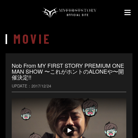
MOVIE
Nob From MY FIRST STORY PREMIUM ONE
MAN SHOW 〜これがホントのALONEや〜開
催決定!!
UPDATE
2017/12/24