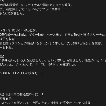
KAN
、初の日本武道館でのファイナル公演のアンコール映像。
ルに、活動休止しているShoがサプライズ登場！！
ou」を5人で演奏した。
S TOUR FINAL公演。
TORY(ボーカルKid'z、ギターNob、ベースHiro、ドラムTeru)が横浜アリ
様子を収録！
難病と闘うファンとの出会いをきっかけに作った「光り輝ける場所」を披露。
ーも収録。
ena
oの「夢を追いかける人を応援したい」という思いから実現した、優里の「かく
と共に「かくれんぼ」「『花』 -0714-」を披露した。
O GARDEN THEATERの映像も...！
当日は大雨の超過酷ロケに...！
慰安旅行！
 TVのスペシャル版として、今回のために撮影した完全オリジナル映像！！