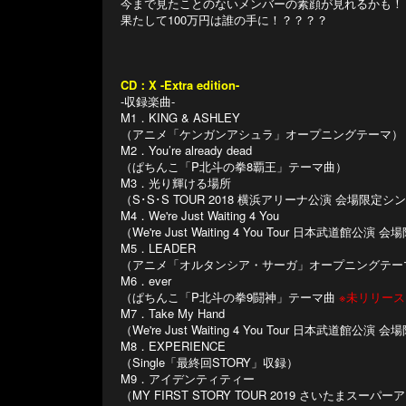
今まで見たことのないメンバーの素顔が見れるかも！
果たして100万円は誰の手に！？？？？
CD：X -Extra edition-
-収録楽曲-
M1．KING & ASHLEY
（アニメ「ケンガンアシュラ」オープニングテーマ）
M2．You’re already dead
（ぱちんこ「P北斗の拳8覇王」テーマ曲）
M3．光り輝ける場所
（S･S･S TOUR 2018 横浜アリーナ公演 会場限定シ
M4．We're Just Waiting 4 You
（We're Just Waiting 4 You Tour 日本武道館公
M5．LEADER
（アニメ「オルタンシア・サーガ」オープニングテー
M6．ever
（ぱちんこ「P北斗の拳9闘神」テーマ曲
※未リリース
M7．Take My Hand
（We're Just Waiting 4 You Tour 日本武道館公
M8．EXPERIENCE
（Single「最終回STORY」収録）
M9．アイデンティティー
（MY FIRST STORY TOUR 2019 さいたまス