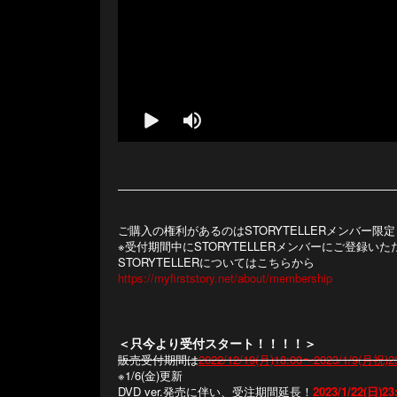
ご購入の権利があるのはSTORYTELLERメンバー限
※受付期間中にSTORYTELLERメンバーにご登録
STORYTELLERについてはこちらから
https://myfirststory.net/about/membership
＜只今より受付スタート！！！！＞
販売受付期間は
2022/12/19(月)18:00〜2023/1/9(月祝)2
※1/6(金)更新
DVD ver.発売に伴い、受注期間延長！
2023/1/22(日)