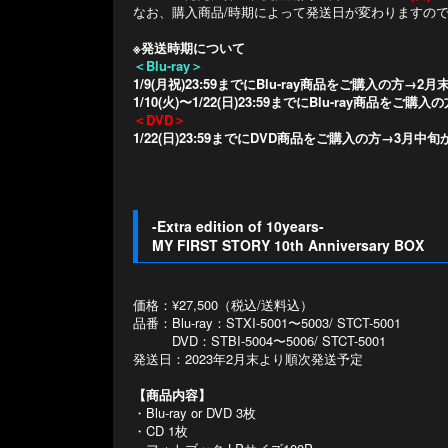
なお、購入商品/時期によって発送日が変わりますの
※発送時期について
＜Blu-ray＞
1/9(月祝)23:59までにBlu-ray商品をご購入の方→
1/10(火)〜1/22(日)23:59までにBlu-ray商品を
＜DVD＞
1/22(日)23:59までにDVD商品をご購入の方→3月中
-Extra edition of 10years-
MY FIRST STORY 10th Anniversary BOX
価格：¥27,500（税込/送料込）
品番：Blu-ray：STXI-5001〜5003/ STCT-5001
DVD：STBI-5004〜5006/ STCT-5001
発送日：2023年2月末より順次発送予定
【商品内容】
・Blu-ray or DVD 3枚
・CD 1枚