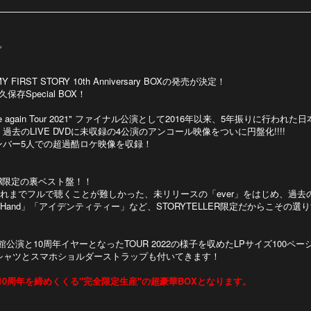
年。
MY FIRST STORY 10th Anniversary BOXの発売が決定！
Special BOX！
4 you once again Tour 2021" ファイナル公演として2016年以来、5年振りに
去のLIVE DVDに未収録の4公演のアンコール映像をついに円盤化!!!!
してメンバー5人での超過酷ロケ映像を収録！
ELLER限定の裏ベスト盤！！
れまでフルで聴くことが難しかった、未リリースの「ever」をはじめ、過去
」「Take My Hand」「アイデンティティー」など、STORYTELLER限定だか
た、武道館公演と10周年イヤーとなったTOUR 2022の様子を収めたLPサイズ1
シャツとスマホショルダーストラップも付いてきます！
TORY10周年を締めくくる"完全限定生産"の超豪華BOXとなります。