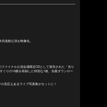
行われた日本武道館公演を映像化。
のファイナル公演会場限定CDとして発売された「光り
らこその選りすぐりの13曲を収録した特別な1枚。全曲ダウンロー
00ページの見応えあるライブ写真集がセットに！