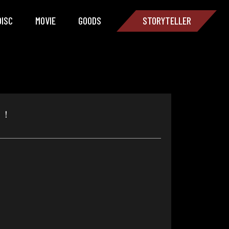
DISC
MOVIE
GOODS
STORYTELLER
！！