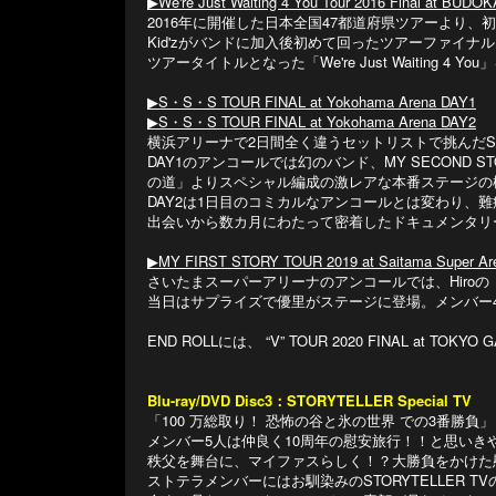
▶︎We're Just Waiting 4 You Tour 2016 Final at BUDO
2016年に開催した日本全国47都道府県ツアーより
Kid'zがバンドに加入後初めて回ったツアーファイナ
ツアータイトルとなった「We're Just Waiting 4 Y
▶︎S・S・S TOUR FINAL at Yokohama Arena DAY1
▶︎S・S・S TOUR FINAL at Yokohama Arena DAY2
横浜アリーナで2日間全く違うセットリストで挑んだS・S・
DAY1のアンコールでは幻のバンド、MY SECOND S
の道」よりスペシャル編成の激レアな本番ステージの
DAY2は1日目のコミカルなアンコールとは変わり、
出会いから数カ月にわたって密着したドキュメンタリ
▶︎MY FIRST STORY TOUR 2019 at Saitama Super Ar
さいたまスーパーアリーナのアンコールでは、Hir
当日はサプライズで優里がステージに登場。メンバー4人
END ROLLには、 “V” TOUR 2020 FINAL at TOKY
Blu-ray/DVD Disc3：STORYTELLER Special TV
「100 万総取り！ 恐怖の谷と氷の世界 での3番勝負」
メンバー5人は仲良く10周年の慰安旅行！！と思いきや
秩父を舞台に、マイファスらしく！？大勝負をかけた
ストテラメンバーにはお馴染みのSTORYTELLER