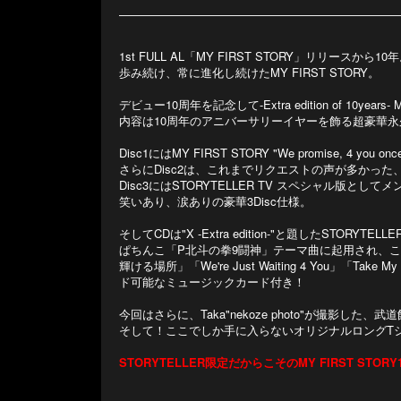
1st FULL AL「MY FIRST STORY」リリースから10
歩み続け、常に進化し続けたMY FIRST STORY。
デビュー10周年を記念して-Extra edition of 10years- 
内容は10周年のアニバーサリーイヤーを飾る超豪華永久保存
Disc1にはMY FIRST STORY "We promise, 
さらにDisc2は、これまでリクエストの声が多かった、過
Disc3にはSTORYTELLER TV スペシャル版と
笑いあり、涙ありの豪華3Disc仕様。
そしてCDは"X -Extra edition-"と題したSTORYT
ぱちんこ「P北斗の拳9闘神」テーマ曲に起用され、こ
輝ける場所」「We're Just Waiting 4 You
ド可能なミュージックカード付き！
今回はさらに、Taka"nekoze photo"が撮影し
そして！ここでしか手に入らないオリジナルロングT
STORYTELLER限定だからこそのMY FIRST S